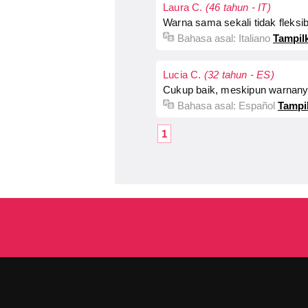
Laura C.
(46 tahun - IT)
Warna sama sekali tidak fleksib
Bahasa asal:
Italiano
Tampilk
Lucia C.
(32 tahun - ES)
Cukup baik, meskipun warnany
Bahasa asal:
Español
Tampil
1