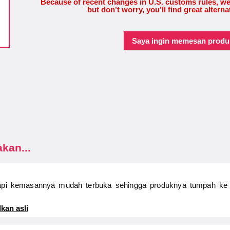
Because of recent changes in U.S. customs rules, we
but don’t worry, you’ll find great alterna
Saya ingin memesan produk
kan...
api kemasannya mudah terbuka sehingga produknya tumpah ke ta
kan asli