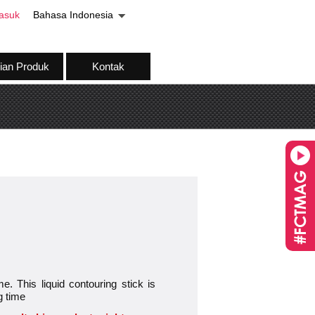
asuk
Bahasa Indonesia
ian Produk
Kontak
. This liquid contouring stick is
g time