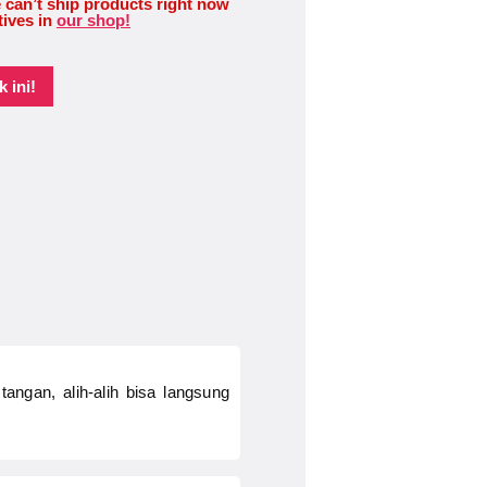
 can’t ship products right now
tives in
our shop!
 ini!
ngan, alih-alih bisa langsung