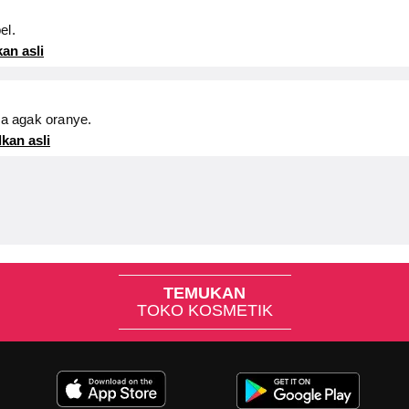
el.
an asli
a agak oranye.
kan asli
TEMUKAN
TOKO KOSMETIK