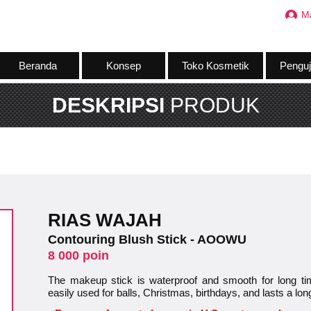
M
Beranda
Konsep
Toko Kosmetik
Penguj
DESKRIPSI
PRODUK
RIAS WAJAH
Contouring Blush Stick - AOOWU
8 000 poin
The makeup stick is waterproof and smooth for long time
easily used for balls, Christmas, birthdays, and lasts a lon