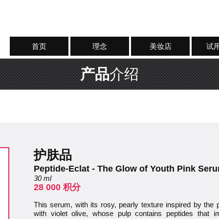
首页
理念
美妆店
试
产品
介绍
护肤品
Peptide-Eclat - The Glow of Youth Pink Ser
30 ml
28 000 积分
This serum, with its rosy, pearly texture inspired by the 
with violet olive, whose pulp contains peptides that i