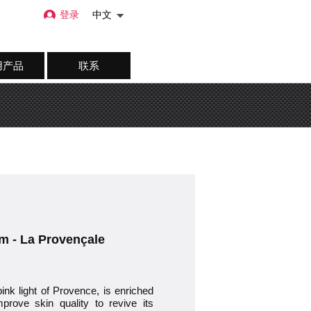
登录
中文
用产品
联系
um - La Provençale
pink light of Provence, is enriched
mprove skin quality to revive its