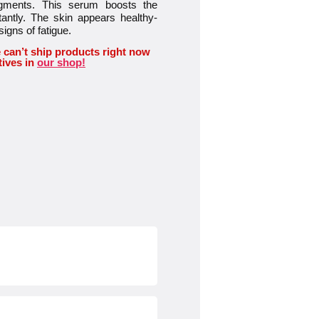
pigments. This serum boosts the
tantly. The skin appears healthy-
signs of fatigue.
 can’t ship products right now
tives in
our shop!