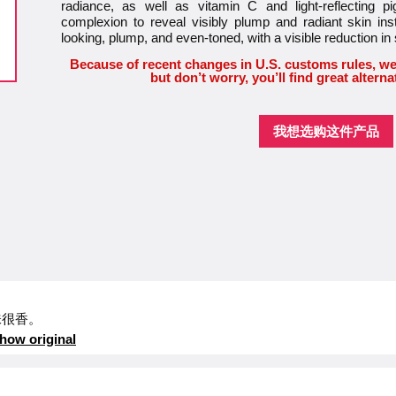
radiance, as well as vitamin C and light-reflecting 
complexion to reveal visibly plump and radiant skin ins
looking, plump, and even-toned, with a visible reduction in 
Because of recent changes in U.S. customs rules, we
but don’t worry, you’ll find great alterna
我想选购这件产品
味很香。
how original