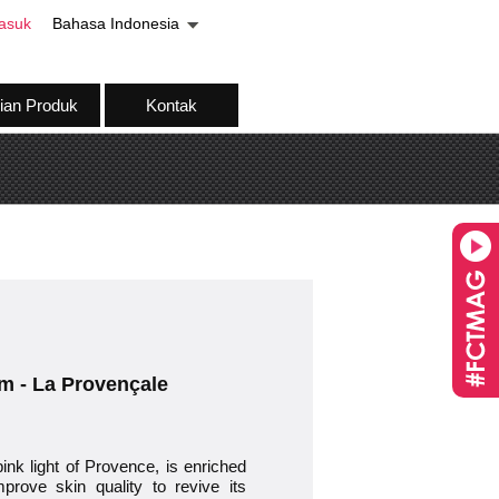
asuk
Bahasa Indonesia
ian Produk
Kontak
um - La Provençale
pink light of Provence, is enriched
mprove skin quality to revive its