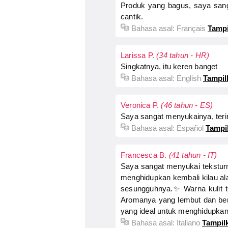
Produk yang bagus, saya sanga
cantik.
Bahasa asal:
Français
Tampi
Larissa P.
(34 tahun - HR)
Singkatnya, itu keren banget
Bahasa asal:
English
Tampil
Veronica P.
(46 tahun - ES)
Saya sangat menyukainya, ter
Bahasa asal:
Español
Tampil
Francesca B.
(41 tahun - IT)
Saya sangat menyukai tekstur
menghidupkan kembali kilau ala
sesungguhnya.✨ Warna kulit ter
Aromanya yang lembut dan ber
yang ideal untuk menghidupkan 
Bahasa asal:
Italiano
Tampilk