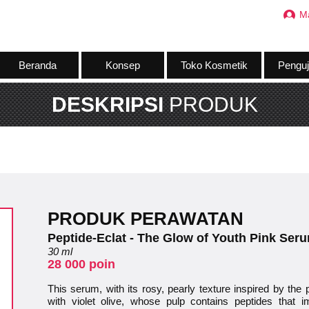
M
Beranda
Konsep
Toko Kosmetik
Penguj
DESKRIPSI
PRODUK
PRODUK PERAWATAN
Peptide-Eclat - The Glow of Youth Pink Ser
30 ml
28 000 poin
This serum, with its rosy, pearly texture inspired by the 
with violet olive, whose pulp contains peptides that i