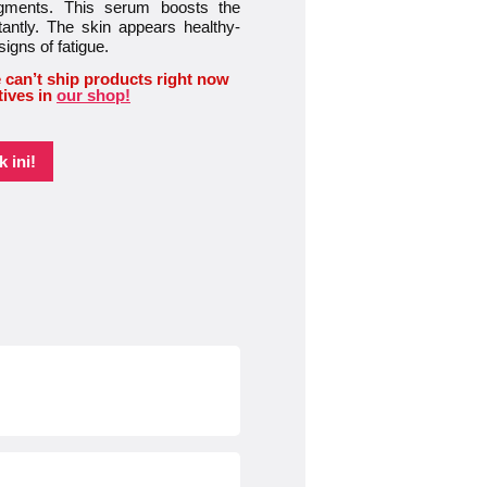
pigments. This serum boosts the
tantly. The skin appears healthy-
signs of fatigue.
 can’t ship products right now
tives in
our shop!
 ini!