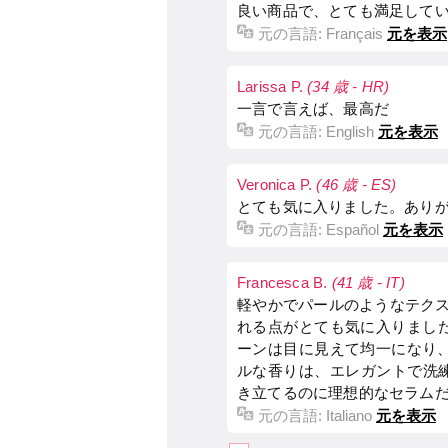
良い商品で、とても満足して
元の言語:
Français
元を表示
Larissa P.
(34 歳 - HR)
一言で言えば、最高だ
元の言語:
English
元を表示
Veronica P.
(46 歳 - ES)
とても気に入りました。あり
元の言語:
Español
元を表示
Francesca B.
(41 歳 - IT)
軽やかでパールのようなテク
れる点がとても気に入りました
ーンは目に見えて均一になり、
ルな香りは、エレガントで洗
き立てるのに理想的なセラム
元の言語:
Italiano
元を表示