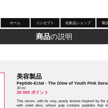
ホーム
コンセプト
化粧品ショップ
製
商品
の説明
美容製品
Peptide-Eclat - The Glow of Youth Pink Ser
30 ml
28 000 ポイント
This serum, with its rosy, pearly texture inspired by the 
with violet olive, whose pulp contains peptides that i