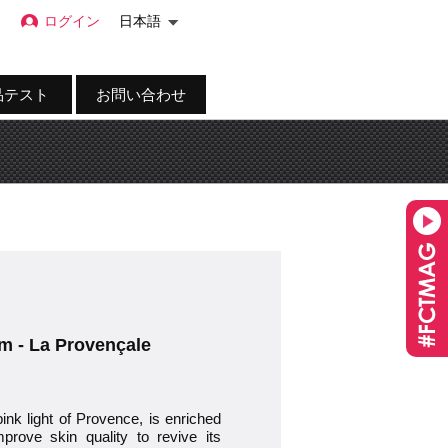
ログイン
日本語
品テスト
お問い合わせ
um - La Provençale
pink light of Provence, is enriched
mprove skin quality to revive its