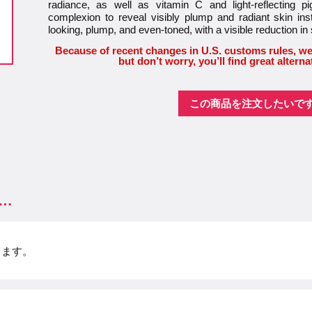
radiance, as well as vitamin C and light-reflecting 
complexion to reveal visibly plump and radiant skin ins
looking, plump, and even-toned, with a visible reduction in 
Because of recent changes in U.S. customs rules, we
but don’t worry, you’ll find great alterna
この商品を注文したいで
…
します。