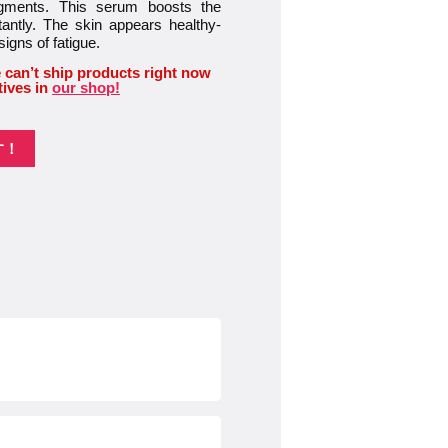
pigments. This serum boosts the
tantly. The skin appears healthy-
signs of fatigue.
 can’t ship products right now
tives in
our shop!
す！