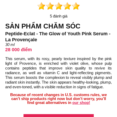
5 đánh giá
SẢN PHẨM CHĂM SÓC
Peptide-Eclat - The Glow of Youth Pink Serum -
La Provençale
30 ml
28 000 điểm
This serum, with its rosy, pearly texture inspired by the pink
light of Provence, is enriched with violet olive, whose pulp
contains peptides that improve skin quality to revive its
radiance, as well as vitamin C and light-reflecting pigments.
This serum boosts the complexion to reveal visibly plump and
radiant skin instantly. The skin appears healthy-looking, plump,
and even-toned, with a visible reduction in signs of fatigue.
Because of recent changes in U.S. customs rules, we
can’t ship products right now but don’t worry, you’ll
find great alternatives in
our shop!