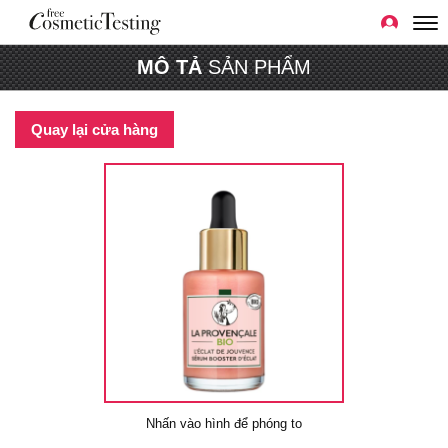
MÔ TẢ
SẢN PHẨM
Quay lại cửa hàng
Nhấn vào hình để phóng to