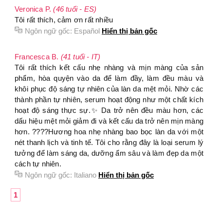
Veronica P.
(46 tuổi - ES)
Tôi rất thích, cảm ơn rất nhiều
Ngôn ngữ gốc:
Español
Hiển thị bản gốc
Francesca B.
(41 tuổi - IT)
Tôi rất thích kết cấu nhẹ nhàng và mịn màng của sản
phẩm, hòa quyện vào da để làm đầy, làm đều màu và
khôi phục độ sáng tự nhiên của làn da mệt mỏi. Nhờ các
thành phần tự nhiên, serum hoạt động như một chất kích
hoạt độ sáng thực sự.✨ Da trở nên đều màu hơn, các
dấu hiệu mệt mỏi giảm đi và kết cấu da trở nên mịn màng
hơn. ????Hương hoa nhẹ nhàng bao bọc làn da với một
nét thanh lịch và tinh tế. Tôi cho rằng đây là loại serum lý
tưởng để làm sáng da, dưỡng ẩm sâu và làm đẹp da một
cách tự nhiên.
Ngôn ngữ gốc:
Italiano
Hiển thị bản gốc
1