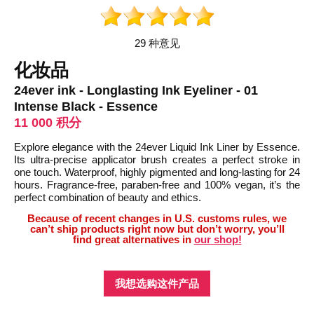
29 种意见
化妆品
24ever ink - Longlasting Ink Eyeliner - 01
Intense Black - Essence
11 000 积分
Explore elegance with the 24ever Liquid Ink Liner by Essence.
Its ultra-precise applicator brush creates a perfect stroke in
one touch. Waterproof, highly pigmented and long-lasting for 24
hours. Fragrance-free, paraben-free and 100% vegan, it’s the
perfect combination of beauty and ethics.
Because of recent changes in U.S. customs rules, we
can’t ship products right now but don’t worry, you’ll
find great alternatives in
our shop!
我想选购这件产品