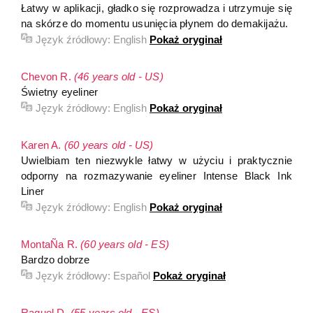
Łatwy w aplikacji, gładko się rozprowadza i utrzymuje się
na skórze do momentu usunięcia płynem do demakijażu.
Język źródłowy:
English
Pokaż oryginał
Chevon R.
(46 years old - US)
Świetny eyeliner
Język źródłowy:
English
Pokaż oryginał
Karen A.
(60 years old - US)
Uwielbiam ten niezwykle łatwy w użyciu i praktycznie
odporny na rozmazywanie eyeliner Intense Black Ink
Liner
Język źródłowy:
English
Pokaż oryginał
MontaÑa R.
(60 years old - ES)
Bardzo dobrze
Język źródłowy:
Español
Pokaż oryginał
Raquel D.
(55 years old - ES)