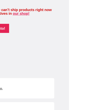
 can’t ship products right now
tives in
our shop!
to!
o.