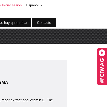
Iniciar sesión
Español
ue hay que probar
Contacto
HEMA
umber extract and vitamin E. The