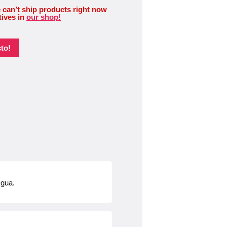
 can’t ship products right now
tives in
our shop!
to!
agua.