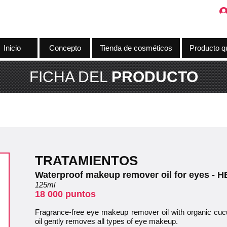
Inicio
Concepto
Tienda de cosméticos
Producto q
FICHA DEL
PRODUCTO
TRATAMIENTOS
Waterproof makeup remover oil for eyes - 
125ml
18 000 puntos
Fragrance-free eye makeup remover oil with organic cuc
oil gently removes all types of eye makeup.