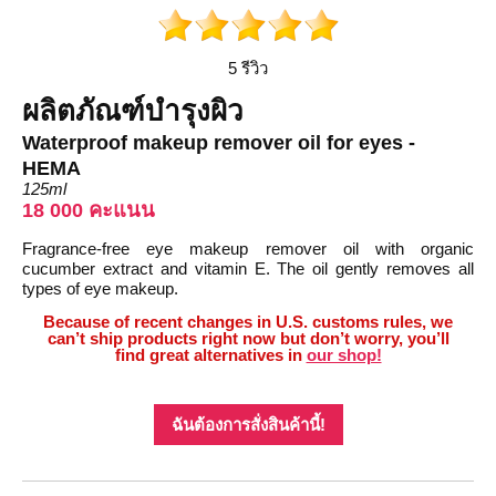
5 รีวิว
ผลิตภัณฑ์บำรุงผิว
Waterproof makeup remover oil for eyes -
HEMA
125ml
18 000 คะแนน
Fragrance-free eye makeup remover oil with organic
cucumber extract and vitamin E. The oil gently removes all
types of eye makeup.
Because of recent changes in U.S. customs rules, we
can’t ship products right now but don’t worry, you’ll
find great alternatives in
our shop!
ฉันต้องการสั่งสินค้านี้!