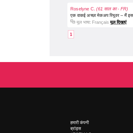
Roselyne C.
(61 साल का - FR)
एक वाकई अच्छा मेकअप रिमूवर – मैं इ
मूल भाषा:
Français
मूल दिखाएं
1
हमारी कंपनी
ब्रांड्स