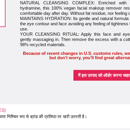
NATURAL CLEANSING COMPLEX: Enriched with nat
hydramine, this 100% vegan facial makeup remover resp
comfortable day after day. Without fat residue, nor feeling 
MAINTAINS HYDRATION: Its gentle and natural formula pr
the eye contour and face avoiding any feeling of tightness f
use.
YOUR CLEANSING RITUAL: Apply this face and eye c
gently massaging in. Then remove the excess with a cotto
98% recycled materials.
Because of recent changes in U.S. customs rules, we
but don’t worry, you’ll find great alterna
मैं इस उत्पाद को ऑर्डर करना चाहता 
 ES)
ा निश्चित रूप से ब्रांड की प्रतिष्ठा पर खरी उतरती है।