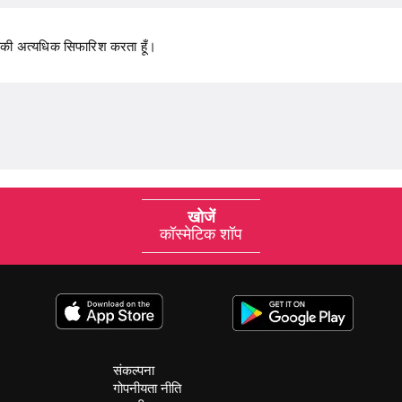
सकी अत्यधिक सिफारिश करता हूँ।
खोजें
कॉस्मेटिक शॉप
संकल्पना
गोपनीयता नीति