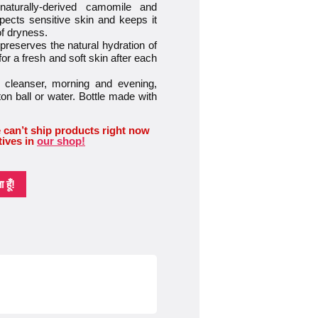
urally-derived camomile and
ects sensitive skin and keeps it
of dryness.
eserves the natural hydration of
or a fresh and soft skin after each
leanser, morning and evening,
n ball or water. Bottle made with
 can’t ship products right now
tives in
our shop!
हूँ!