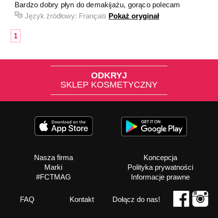
Bardzo dobry płyn do demakijażu, gorąco polecam
Język źródłowy:
Français
Pokaż oryginał
1
ODKRYJ
SKLEP KOSMETYCZNY
Nasza firma
Koncepcja
Marki
Polityka prywatności
#FCTMAG
Informacje prawne
FAQ
Kontakt
Dołącz do nas!