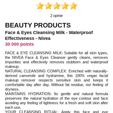
2 opinie
BEAUTY PRODUCTS
Face & Eyes Cleansing Milk - Waterproof
Effectiveness - Nivea
30 000 points
FACE & EYE CLEANSING MILK: Suitable for all skin types,
the NIVEA Face & Eyes Cleanser gently cleans, removes
impurities and effectively removes stubborn and waterproof
makeup.
NATURAL CLEANSING COMPLEX: Enriched with naturally-
derived camomile and hydramine, this 100% vegan facial
makeup remover respects sensitive skin and keeps it
comfortable day after day. Without fat residue, nor feeling of
dryness.
MAINTAINS HYDRATION: Its gentle and natural formula
preserves the natural hydration of the eye contour and face
avoiding any feeling of tightness for a fresh and soft skin after
each use.
YOUR CLEANSING RITUAL: Apply this face and eye