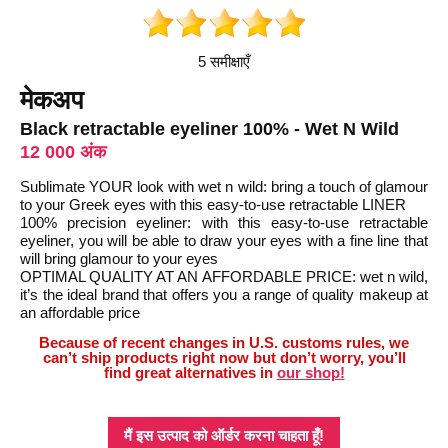
5 समीक्षाएँ
मेकअप
Black retractable eyeliner 100% - Wet N Wild
12 000 अंक
Sublimate YOUR look with wet n wild: bring a touch of glamour
to your Greek eyes with this easy-to-use retractable LINER
100% precision eyeliner: with this easy-to-use retractable
eyeliner, you will be able to draw your eyes with a fine line that
will bring glamour to your eyes
OPTIMAL QUALITY AT AN AFFORDABLE PRICE: wet n wild,
it’s the ideal brand that offers you a range of quality makeup at
an affordable price
Because of recent changes in U.S. customs rules, we
can’t ship products right now but don’t worry, you’ll
find great alternatives in
our shop!
मैं इस उत्पाद को ऑर्डर करना चाहता हूँ!