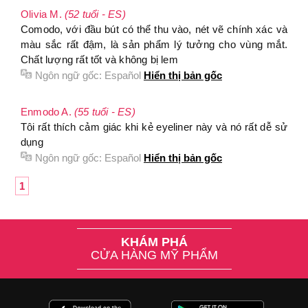
Olivia M.
(52 tuổi - ES)
Comodo, với đầu bút có thể thu vào, nét vẽ chính xác và
màu sắc rất đậm, là sản phẩm lý tưởng cho vùng mắt.
Chất lượng rất tốt và không bị lem
Ngôn ngữ gốc:
Español
Hiển thị bản gốc
Enmodo A.
(55 tuổi - ES)
Tôi rất thích cảm giác khi kẻ eyeliner này và nó rất dễ sử
dụng
Ngôn ngữ gốc:
Español
Hiển thị bản gốc
1
KHÁM PHÁ
CỬA HÀNG MỸ PHẨM