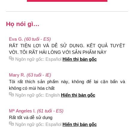
Họ nói gì…
Eva G.
(60 tuổi - ES)
RẤT TIỆN LỢI VÀ DỄ SỬ DỤNG. KẾT QUẢ TUYỆT
VỜI. TÔI RẤT HÀI LÒNG VỚI SẢN PHẨM NÀY
Ngôn ngữ gốc:
Español
Hiển thị bản gốc
Mary R.
(63 tuổi - IE)
Tôi rất thích sản phẩm này, không để lại cặn bẩn và
không có mùi hóa chất
Ngôn ngữ gốc:
English
Hiển thị bản gốc
Mª Angeles I.
(61 tuổi - ES)
Rất tốt và dễ sử dụng
Ngôn ngữ gốc:
Español
Hiển thị bản gốc