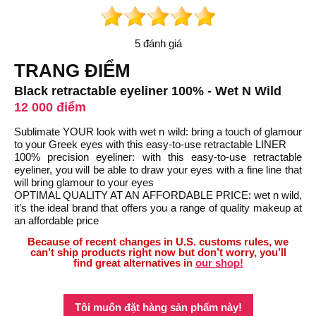
5 đánh giá
TRANG ĐIỂM
Black retractable eyeliner 100% - Wet N Wild
12 000 điểm
Sublimate YOUR look with wet n wild: bring a touch of glamour
to your Greek eyes with this easy-to-use retractable LINER
100% precision eyeliner: with this easy-to-use retractable
eyeliner, you will be able to draw your eyes with a fine line that
will bring glamour to your eyes
OPTIMAL QUALITY AT AN AFFORDABLE PRICE: wet n wild,
it’s the ideal brand that offers you a range of quality makeup at
an affordable price
Because of recent changes in U.S. customs rules, we
can’t ship products right now but don’t worry, you’ll
find great alternatives in
our shop!
Tôi muốn đặt hàng sản phẩm này!