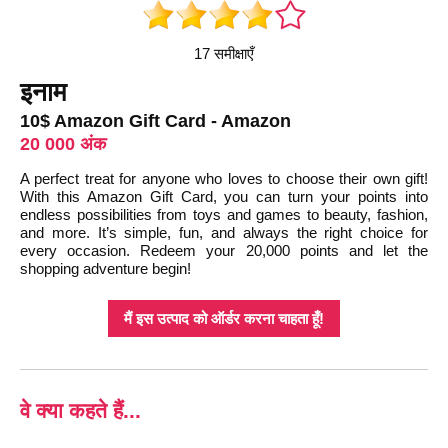
17 समीक्षाएँ
इनाम
10$ Amazon Gift Card - Amazon
20 000 अंक
A perfect treat for anyone who loves to choose their own gift!
With this Amazon Gift Card, you can turn your points into
endless possibilities from toys and games to beauty, fashion,
and more. It’s simple, fun, and always the right choice for
every occasion. Redeem your 20,000 points and let the
shopping adventure begin!
मैं इस उत्पाद को ऑर्डर करना चाहता हूँ!
वे क्या कहते हैं...