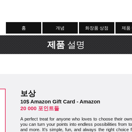
홈
개념
화장품 상점
제품
제품
설명
보상
10$ Amazon Gift Card - Amazon
20 000 포인트들
A perfect treat for anyone who loves to choose their own
you can turn your points into endless possibilities from 
and more. It’s simple, fun, and always the right choic