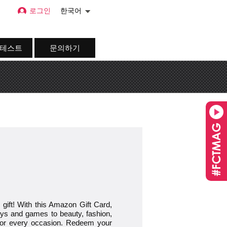
로그인
한국어
 테스트
문의하기
 gift! With this Amazon Gift Card,
toys and games to beauty, fashion,
e for every occasion. Redeem your