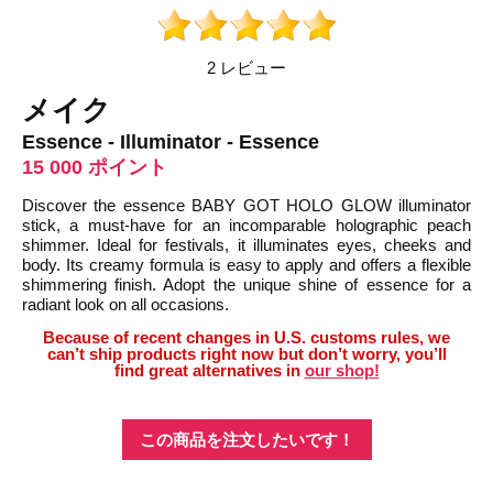
2 レビュー
メイク
Essence - Illuminator - Essence
15 000 ポイント
Discover the essence BABY GOT HOLO GLOW illuminator
stick, a must-have for an incomparable holographic peach
shimmer. Ideal for festivals, it illuminates eyes, cheeks and
body. Its creamy formula is easy to apply and offers a flexible
shimmering finish. Adopt the unique shine of essence for a
radiant look on all occasions.
Because of recent changes in U.S. customs rules, we
can’t ship products right now but don’t worry, you’ll
find great alternatives in
our shop!
この商品を注文したいです！