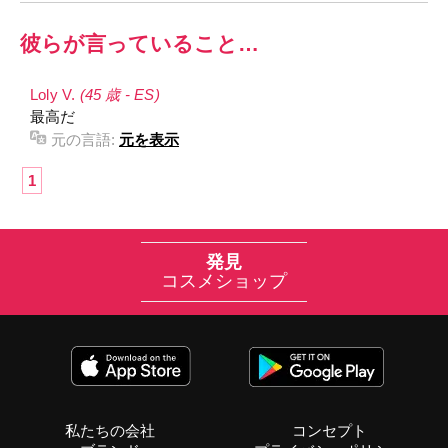
彼らが言っていること…
Loly V.
(45 歳 - ES)
最高だ
元の言語:
元を表示
1
発見
コスメショップ
私たちの会社
コンセプト