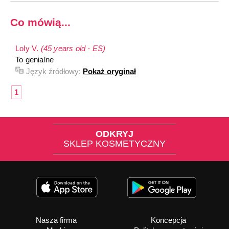
Co mówią...
Loly V.
(45 years old - ES)
To genialne
Język źródłowy:
Pokaż oryginał
1
ODKRYJ
SKLEP KOSMETYCZNY
Nasza firma
Koncepcja