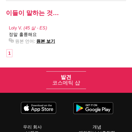
이들이 말하는 것…
Loly V.
(45 살 - ES)
정말 훌륭해요
원본 언어:
원본 보기
1
발견
코스메틱 샵
우리 회사
개념