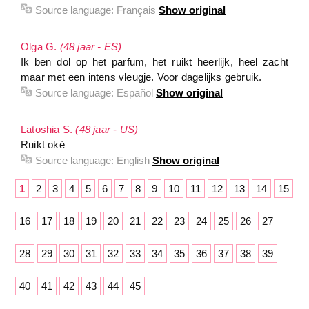
Source language:
Français
Show original
Olga G.
(48 jaar - ES)
Ik ben dol op het parfum, het ruikt heerlijk, heel zacht
maar met een intens vleugje. Voor dagelijks gebruik.
Source language:
Español
Show original
Latoshia S.
(48 jaar - US)
Ruikt oké
Source language:
English
Show original
1
2
3
4
5
6
7
8
9
10
11
12
13
14
15
16
17
18
19
20
21
22
23
24
25
26
27
28
29
30
31
32
33
34
35
36
37
38
39
40
41
42
43
44
45