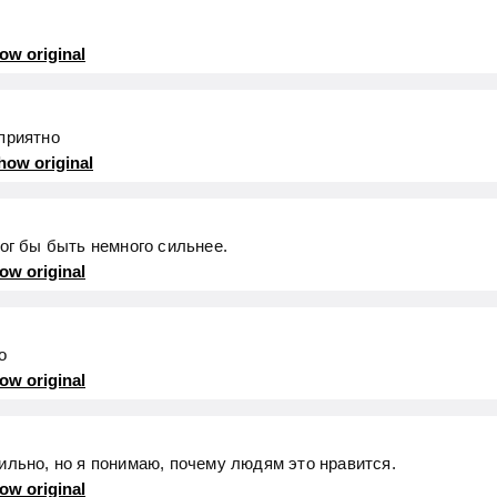
ow original
приятно
how original
мог бы быть немного сильнее.
ow original
о
ow original
ильно, но я понимаю, почему людям это нравится.
ow original