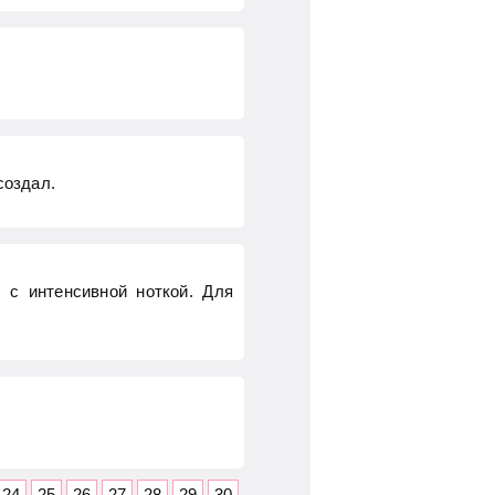
создал.
 с интенсивной ноткой. Для
24
25
26
27
28
29
30