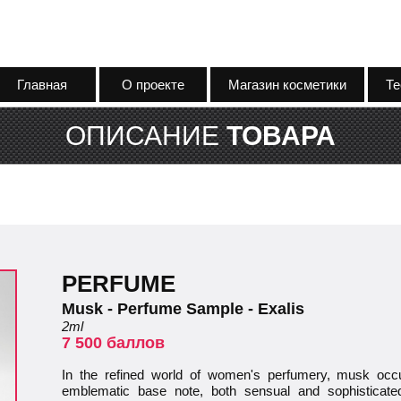
Главная
О проекте
Магазин косметики
Те
ОПИСАНИЕ
ТОВАРА
PERFUME
Musk - Perfume Sample - Exalis
2ml
7 500 баллов
In the refined world of women's perfumery, musk occu
emblematic base note, both sensual and sophisticate