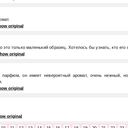
омат.
ow original
о это только маленький образец. Хотелось бы узнать, кто его 
how original
 парфюм, он имеет невероятный аромат, очень нежный, но
я.
ow original
ow original
10
11
12
13
14
15
16
17
18
19
20
21
22
23