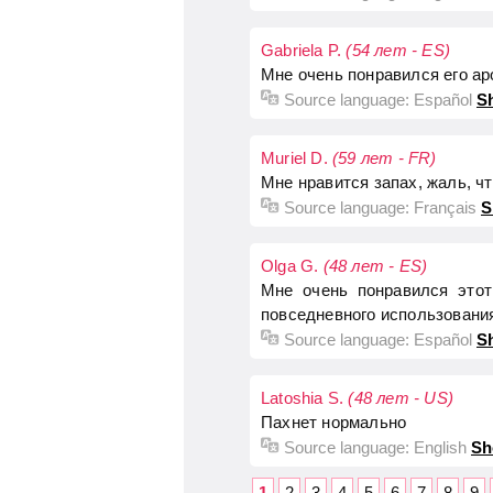
Gabriela P.
(54 лет - ES)
Мне очень понравился его ар
Source language:
Español
Sh
Muriel D.
(59 лет - FR)
Мне нравится запах, жаль, чт
Source language:
Français
S
Olga G.
(48 лет - ES)
Мне очень понравился этот
повседневного использовани
Source language:
Español
Sh
Latoshia S.
(48 лет - US)
Пахнет нормально
Source language:
English
Sh
1
2
3
4
5
6
7
8
9