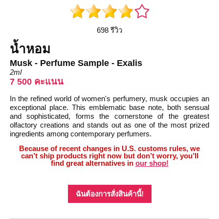
698 รีวิว
น้ำหอม
Musk - Perfume Sample - Exalis
2ml
7 500 คะแนน
In the refined world of women's perfumery, musk occupies an
exceptional place. This emblematic base note, both sensual
and sophisticated, forms the cornerstone of the greatest
olfactory creations and stands out as one of the most prized
ingredients among contemporary perfumers.
Because of recent changes in U.S. customs rules, we
can’t ship products right now but don’t worry, you’ll
find great alternatives in
our shop!
ฉันต้องการสั่งสินค้านี้!