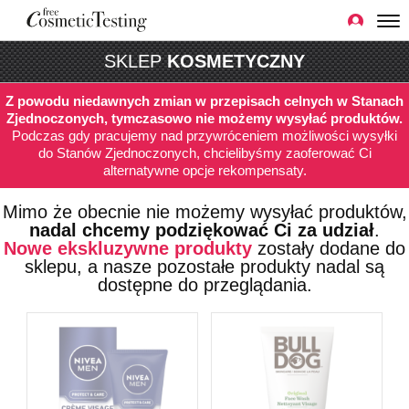
SKLEP
KOSMETYCZNY
Z powodu niedawnych zmian w przepisach celnych w Stanach
Zjednoczonych, tymczasowo nie możemy wysyłać produktów.
Podczas gdy pracujemy nad przywróceniem możliwości wysyłki
do Stanów Zjednoczonych, chcielibyśmy zaoferować Ci
alternatywne opcje rekompensaty.
Mimo że obecnie nie możemy wysyłać produktów,
nadal chcemy podziękować Ci za udział
.
Nowe ekskluzywne produkty
zostały dodane do
sklepu, a nasze pozostałe produkty nadal są
dostępne do przeglądania.