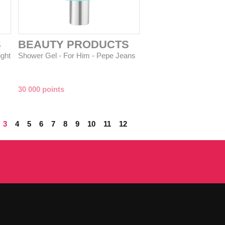
S
BEAUTY PRODUCTS
ight
Shower Gel - For Him - Pepe Jeans
30 000 points
3
4
5
6
7
8
9
10
11
12