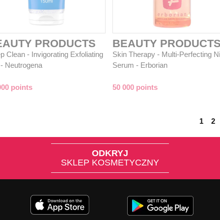
EAUTY PRODUCTS
BEAUTY PRODUCT
 Clean - Invigorating Exfoliating
Skin Therapy - Multi-Perfecting N
 - Neutrogena
Serum - Erborian
000 points
50 000 points
1
2
ODKRYJ
SKLEP KOSMETYCZNY