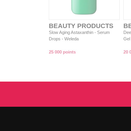
BEAUTY PRODUCTS
B
Slow Aging Astaxanthin - Serum
Deep
Drops - Weleda
Gel
25 000 points
20 