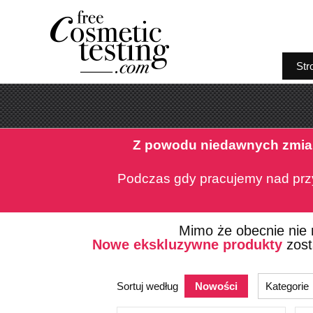
Str
Z powodu niedawnych zmia
Podczas gdy pracujemy nad prz
Mimo że obecnie nie
Nowe ekskluzywne produkty
zost
Sortuj według
Nowości
Kategorie