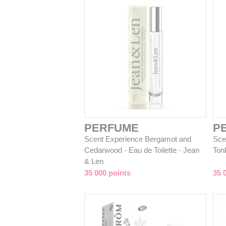
PERFUME
P
Scent Experience Bergamot and
Sce
Cedarwood - Eau de Toilette - Jean
Tonk
& Len
35 000 points
35 