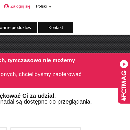
Zaloguj się
Polski
wanie produktów
Kontakt
ch, tymczasowo nie możemy
onych, chcielibyśmy zaoferować
ękować Ci za udział
.
 nadal są dostępne do przeglądania.