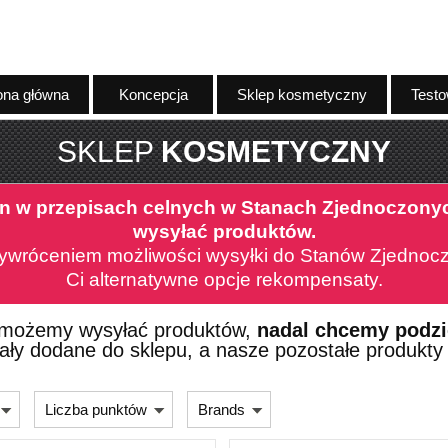
ona główna
Koncepcja
Sklep kosmetyczny
Testo
SKLEP
KOSMETYCZNY
n w przepisach celnych w Stanach Zjednoczony
wysyłać produktów.
ywróceniem możliwości wysyłki do Stanów Zjednocz
Ci alternatywne opcje rekompensaty.
 możemy wysyłać produktów,
nadal chcemy podzi
ały dodane do sklepu, a nasze pozostałe produkty
Liczba punktów
Brands