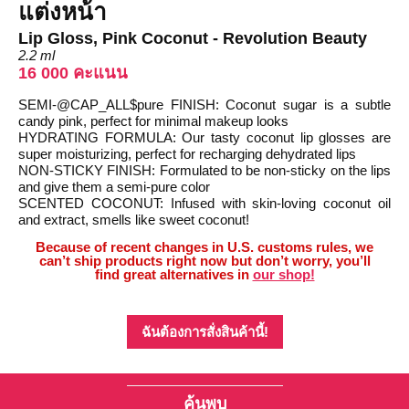
แต่งหน้า
Lip Gloss, Pink Coconut - Revolution Beauty
2.2 ml
16 000 คะแนน
SEMI-@CAP_ALL$pure FINISH: Coconut sugar is a subtle
candy pink, perfect for minimal makeup looks
HYDRATING FORMULA: Our tasty coconut lip glosses are
super moisturizing, perfect for recharging dehydrated lips
NON-STICKY FINISH: Formulated to be non-sticky on the lips
and give them a semi-pure color
SCENTED COCONUT: Infused with skin-loving coconut oil
and extract, smells like sweet coconut!
Because of recent changes in U.S. customs rules, we
can’t ship products right now but don’t worry, you’ll
find great alternatives in
our shop!
ฉันต้องการสั่งสินค้านี้!
ค้นพบ