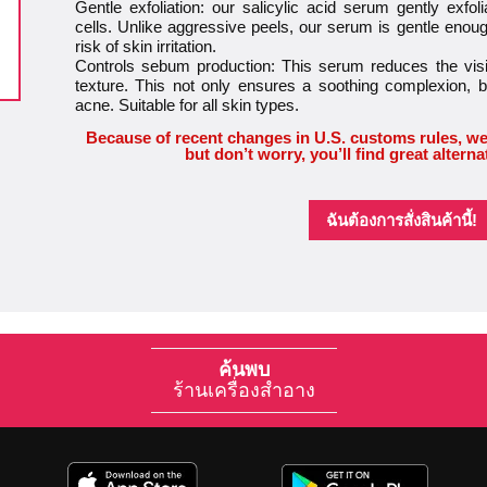
Gentle exfoliation: our salicylic acid serum gently exf
cells. Unlike aggressive peels, our serum is gentle enou
risk of skin irritation.
Controls sebum production: This serum reduces the visi
texture. This not only ensures a soothing complexion, b
acne. Suitable for all skin types.
Because of recent changes in U.S. customs rules, we
but don’t worry, you’ll find great alterna
ฉันต้องการสั่งสินค้านี้!
ค้นพบ
ร้านเครื่องสำอาง