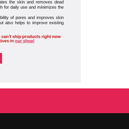
oliates the skin and removes dead
gh for daily use and minimizes the
bility of pores and improves skin
ut also helps to improve existing
 can’t ship products right now
tives in
our shop!