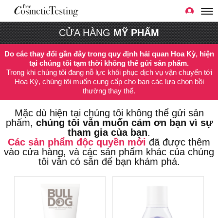
CỬA HÀNG
MỸ PHẨM
Do các thay đổi gần đây trong quy định hải quan Hoa Kỳ, hiện
tại chúng tôi tạm thời không thể gửi sản phẩm.
Trong khi chúng tôi đang nỗ lực khôi phục dịch vụ vận chuyển tới
Hoa Kỳ, chúng tôi muốn cung cấp cho bạn các lựa chọn bồi
thường thay thế.
Mặc dù hiện tại chúng tôi không thể gửi sản
phẩm,
chúng tôi vẫn muốn cảm ơn bạn vì sự
tham gia của bạn
.
Các sản phẩm độc quyền mới
đã được thêm
vào cửa hàng, và các sản phẩm khác của chúng
tôi vẫn có sẵn để bạn khám phá.