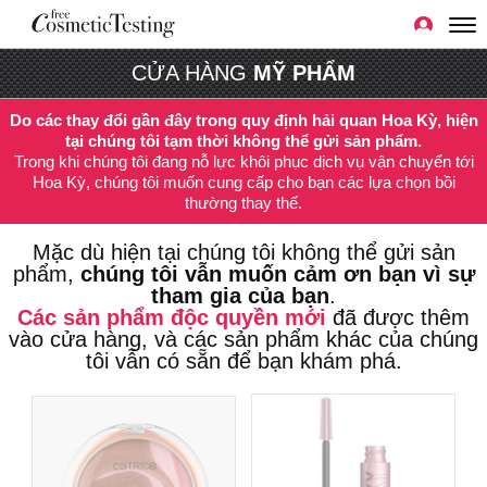
CỬA HÀNG
MỸ PHẨM
Do các thay đổi gần đây trong quy định hải quan Hoa Kỳ, hiện
tại chúng tôi tạm thời không thể gửi sản phẩm.
Trong khi chúng tôi đang nỗ lực khôi phục dịch vụ vận chuyển tới
Hoa Kỳ, chúng tôi muốn cung cấp cho bạn các lựa chọn bồi
thường thay thế.
Mặc dù hiện tại chúng tôi không thể gửi sản
phẩm,
chúng tôi vẫn muốn cảm ơn bạn vì sự
tham gia của bạn
.
Các sản phẩm độc quyền mới
đã được thêm
vào cửa hàng, và các sản phẩm khác của chúng
tôi vẫn có sẵn để bạn khám phá.