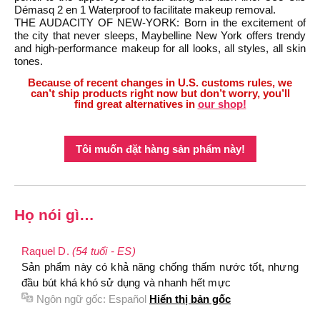
Démasq 2 en 1 Waterproof to facilitate makeup removal.
THE AUDACITY OF NEW-YORK: Born in the excitement of
the city that never sleeps, Maybelline New York offers trendy
and high-performance makeup for all looks, all styles, all skin
tones.
Because of recent changes in U.S. customs rules, we
can’t ship products right now but don’t worry, you’ll
find great alternatives in
our shop!
Tôi muốn đặt hàng sản phẩm này!
Họ nói gì…
Raquel D.
(54 tuổi - ES)
Sản phẩm này có khả năng chống thấm nước tốt, nhưng
đầu bút khá khó sử dụng và nhanh hết mực
Ngôn ngữ gốc:
Español
Hiển thị bản gốc