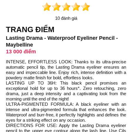
10 đánh giá
TRANG ĐIỂM
Lasting Drama - Waterproof Eyeliner Pencil -
Maybelline
13 000 điểm
INTENSE, EFFORTLESS LOOK: Thanks to its ultra-precise
automatic pencil tip, the Lasting Drama eyeliner ensures an
easy and impeccable line. Enjoy rich, intense definition with a
powdery matte finish for bold, effortless looks.
LASTING UP TO 36H: This black pencil promises an
exceptional hold for up to 36 hours*. Zero retouching, zero
drama, just a deep intensity and a captivating look from the
morning until the end of the night!
ULTRA-PIGMENTED FORMULA: A black eyeliner with an
intense and ultra-pigmented formula that enhances the look.
Waterproof and burr-free, it perfectly highlights and defines the
eyes for a striking effect on any occasion.
DIRECTIONS FOR USE: Apply the Lasting Drama eyeliner
pencil to the upper eye contour along the lash line. Use Cils