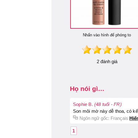
Nhấn vào hình để phóng to
2 đánh giá
Họ nói gì…
Sophie B.
(48 tuổi - FR)
Son môi mờ này dễ thoa, có k
Ngôn ngữ gốc:
Français
Hiể
1