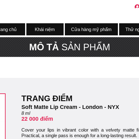
rang chủ
Khái niệm
Cửa hàng mỹ phẩm
Thử n
MÔ TẢ
SẢN PHẨM
TRANG ĐIỂM
Soft Matte Lip Cream - London - NYX
8 ml
22 000 điểm
Cover your lips in vibrant color with a velvety matte 
Practical, a single pass is enough for a long-lasting result.