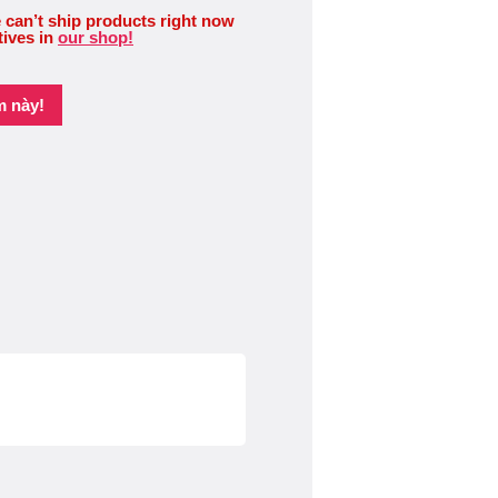
 can’t ship products right now
tives in
our shop!
m này!