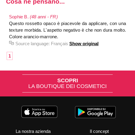
Cosa ne pensano...
Sophie B.
(48 anni - FR)
Questo rossetto opaco è piacevole da applicare, con una
texture morbida. L'aspetto negativo è che non dura molto.
Colore arancio-marrone.
Source language:
Français
Show original
1
SCOPRI
LA BOUTIQUE DEI COSMETICI
La nostra azienda
Il concept