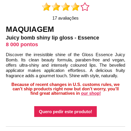
17 avaliações
MAQUIAGEM
Juicy bomb shiny lip gloss - Essence
8 000 pontos
Discover the irresistible shine of the Gloss Essence Juicy
Bomb. Its clean beauty formula, paraben-free and vegan,
offers ultra-shiny and intensely coloured lips. The bevelled
applicator makes application effortless. A delicious fruity
fragrance adds a gourmet touch. Shine with style, naturally.
Because of recent changes in U.S. customs rules, we
can’t ship products right now but don’t worry, you’ll
find great alternatives in
our shop!
Quero pedir este produto!