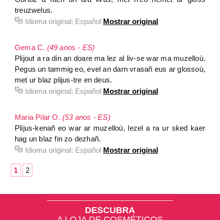
treuzwelus.
Idioma original:
Español
Mostrar original
Gema C.
(49 anos - ES)
Plijout a ra din an doare ma lez al liv-se war ma muzelloù.
Pegus un tammig eo, evel an darn vrasañ eus ar glossoù,
met ur blaz plijus-tre en deus.
Idioma original:
Español
Mostrar original
Maria Pilar O.
(53 anos - ES)
Plijus-kenañ eo war ar muzelloù, lezel a ra ur sked kaer
hag un blaz fin zo dezhañ.
Idioma original:
Español
Mostrar original
1
2
DESCUBRA
A LOJA DE COSMÉTICOS