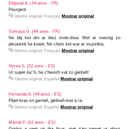
Eldjoudi A.
(54 anos - FR)
Peurgent
Idioma original:
Français
Mostrar original
Sumaya G.
(44 anos - FR)
Ne blij ket din ar blaz melo-dour. Met ar voestig zo
pleustrek ha koant. Ne chom ket war ar muzelloù.
Idioma original:
Français
Mostrar original
Nerea S.
(51 anos - ES)
Ur super-luc'h, ha c'hwezh vat zo gantañ!
Idioma original:
Español
Mostrar original
Fernanda A.
(44 anos - ES)
Plijet-bras on gantañ, glebiañ-mat a ra.
Idioma original:
Español
Mostrar original
Manoli P.
(61 anos - ES)
Gortoz a raen un dra livus, met n'eo nemet ur gloss