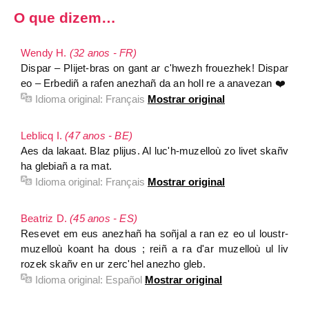
O que dizem…
Wendy H.
(32 anos - FR)
Dispar – Plijet-bras on gant ar c'hwezh frouezhek! Dispar
eo – Erbediñ a rafen anezhañ da an holl re a anavezan ❤️
Idioma original:
Français
Mostrar original
Leblicq I.
(47 anos - BE)
Aes da lakaat. Blaz plijus. Al luc'h-muzelloù zo livet skañv
ha glebiañ a ra mat.
Idioma original:
Français
Mostrar original
Beatriz D.
(45 anos - ES)
Resevet em eus anezhañ ha soñjal a ran ez eo ul loustr-
muzelloù koant ha dous ; reiñ a ra d'ar muzelloù ul liv
rozek skañv en ur zerc'hel anezho gleb.
Idioma original:
Español
Mostrar original