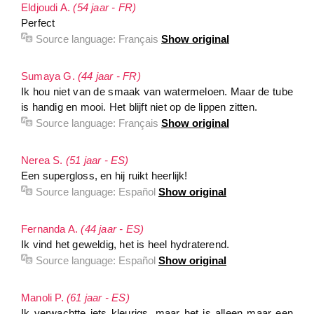
Eldjoudi A.
(54 jaar - FR)
Perfect
Source language:
Français
Show original
Sumaya G.
(44 jaar - FR)
Ik hou niet van de smaak van watermeloen. Maar de tube
is handig en mooi. Het blijft niet op de lippen zitten.
Source language:
Français
Show original
Nerea S.
(51 jaar - ES)
Een supergloss, en hij ruikt heerlijk!
Source language:
Español
Show original
Fernanda A.
(44 jaar - ES)
Ik vind het geweldig, het is heel hydraterend.
Source language:
Español
Show original
Manoli P.
(61 jaar - ES)
Ik verwachtte iets kleurigs, maar het is alleen maar een