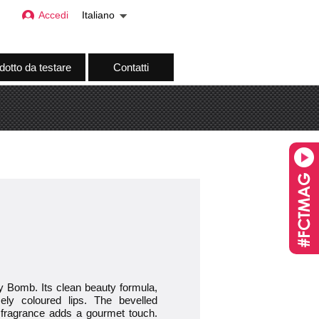
Accedi
Italiano
dotto da testare
Contatti
cy Bomb. Its clean beauty formula,
ely coloured lips. The bevelled
ty fragrance adds a gourmet touch.