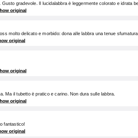
. Gusto gradevole. Il lucidalabbra è leggermente colorato e idrata b
how original
oss molto delicato e morbido: dona alle labbra una tenue sfumatura 
ow original
how original
a. Ma il tubetto è pratico e carino. Non dura sulle labbra.
how original
 fantastico!
ow original