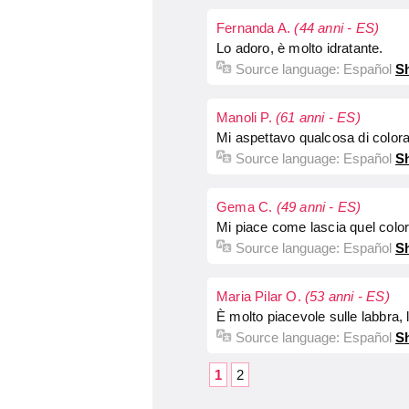
Fernanda A.
(44 anni - ES)
Lo adoro, è molto idratante.
Source language:
Español
Sh
Manoli P.
(61 anni - ES)
Mi aspettavo qualcosa di colora
Source language:
Español
Sh
Gema C.
(49 anni - ES)
Mi piace come lascia quel color
Source language:
Español
Sh
Maria Pilar O.
(53 anni - ES)
È molto piacevole sulle labbra, 
Source language:
Español
Sh
1
2