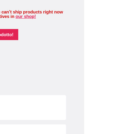
 can’t ship products right now
tives in
our shop!
odotto!