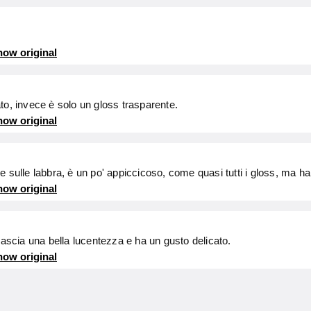
ow original
to, invece è solo un gloss trasparente.
ow original
e sulle labbra, è un po' appiccicoso, come quasi tutti i gloss, ma h
ow original
lascia una bella lucentezza e ha un gusto delicato.
ow original