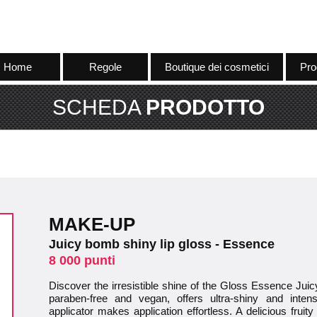
Home
Regole
Boutique dei cosmetici
Pro
SCHEDA
PRODOTTO
MAKE-UP
Juicy bomb shiny lip gloss - Essence
8 000 punti
Discover the irresistible shine of the Gloss Essence Jui
paraben-free and vegan, offers ultra-shiny and intens
applicator makes application effortless. A delicious frui