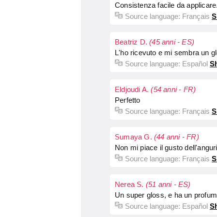
Consistenza facile da applicare
Source language:
Français
S
Beatriz D.
(45 anni - ES)
L'ho ricevuto e mi sembra un gl
Source language:
Español
Sh
Eldjoudi A.
(54 anni - FR)
Perfetto
Source language:
Français
S
Sumaya G.
(44 anni - FR)
Non mi piace il gusto dell'anguri
Source language:
Français
S
Nerea S.
(51 anni - ES)
Un super gloss, e ha un profumo
Source language:
Español
Sh