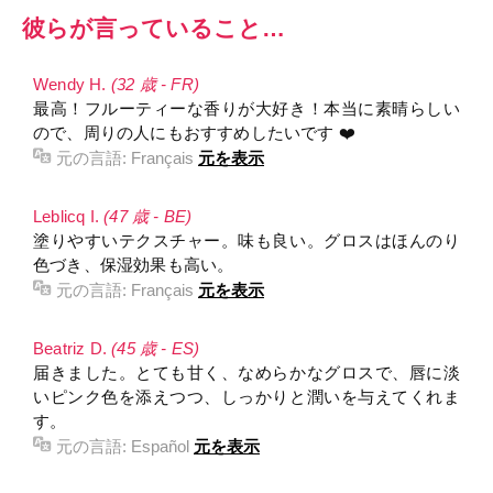
彼らが言っていること…
Wendy H.
(32 歳 - FR)
最高！フルーティーな香りが大好き！本当に素晴らしい
ので、周りの人にもおすすめしたいです ❤️
元の言語:
Français
元を表示
Leblicq I.
(47 歳 - BE)
塗りやすいテクスチャー。味も良い。グロスはほんのり
色づき、保湿効果も高い。
元の言語:
Français
元を表示
Beatriz D.
(45 歳 - ES)
届きました。とても甘く、なめらかなグロスで、唇に淡
いピンク色を添えつつ、しっかりと潤いを与えてくれま
す。
元の言語:
Español
元を表示