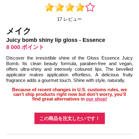
17 レビュー
メイク
Juicy bomb shiny lip gloss - Essence
8 000 ポイント
Discover the irresistible shine of the Gloss Essence Juicy
Bomb. Its clean beauty formula, paraben-free and vegan,
offers ultra-shiny and intensely coloured lips. The bevelled
applicator makes application effortless. A delicious fruity
fragrance adds a gourmet touch. Shine with style, naturally.
Because of recent changes in U.S. customs rules, we
can’t ship products right now but don’t worry, you’ll
find great alternatives in
our shop!
この商品を注文したいです！