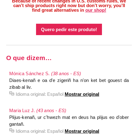
Because of recent changes in U.S. customs rules, we
can’t ship products right now but don’t worry, you’ll
find great alternatives in
our shop!
Quero pedir este produto!
O que dizem…
Mónica Sánchez S.
(38 anos - ES)
Diaes-kenañ e oa d'e zigeriñ ha n'on ket bet gouest da
zibab al liv.
Idioma original:
Español
Mostrar original
Maria Luz J.
(43 anos - ES)
Plijus-kenañ, ur c'hwezh mat en deus ha plijus eo d'ober
gantañ.
Idioma original:
Español
Mostrar original