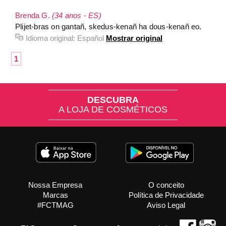
Brenda G.
(34 anos - ES)
Plijet-bras on gantañ, skedus-kenañ ha dous-kenañ eo.
Idioma original:
Español
Mostrar original
1
DESCUBRA
A LOJA DE COSMÉTICOS
Nossa Empresa
O conceito
Marcas
Política de Privacidade
#FCTMAG
Aviso Legal