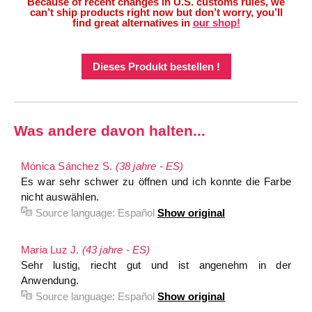
Because of recent changes in U.S. customs rules, we
can’t ship products right now but don’t worry, you’ll
find great alternatives in
our shop!
Dieses Produkt bestellen !
Was andere davon halten...
Mónica Sánchez S.
(38 jahre - ES)
Es war sehr schwer zu öffnen und ich konnte die Farbe
nicht auswählen.
Source language:
Español
Show original
Maria Luz J.
(43 jahre - ES)
Sehr lustig, riecht gut und ist angenehm in der
Anwendung.
Source language:
Español
Show original