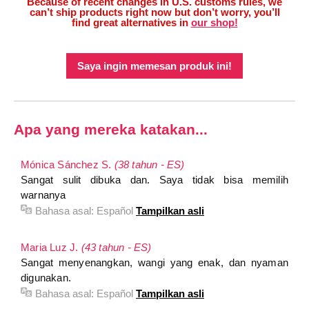
Because of recent changes in U.S. customs rules, we
can’t ship products right now but don’t worry, you’ll
find great alternatives in
our shop!
Saya ingin memesan produk ini!
Apa yang mereka katakan...
Mónica Sánchez S.
(38 tahun - ES)
Sangat sulit dibuka dan. Saya tidak bisa memilih
warnanya
Bahasa asal:
Español
Tampilkan asli
Maria Luz J.
(43 tahun - ES)
Sangat menyenangkan, wangi yang enak, dan nyaman
digunakan.
Bahasa asal:
Español
Tampilkan asli