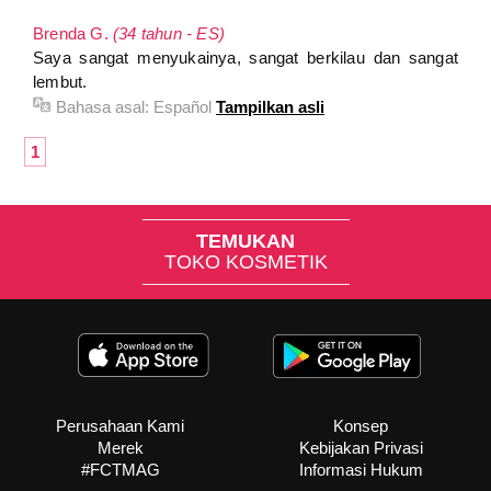
Brenda G.
(34 tahun - ES)
Saya sangat menyukainya, sangat berkilau dan sangat
lembut.
Bahasa asal:
Español
Tampilkan asli
1
TEMUKAN
TOKO KOSMETIK
Perusahaan Kami
Konsep
Merek
Kebijakan Privasi
#FCTMAG
Informasi Hukum