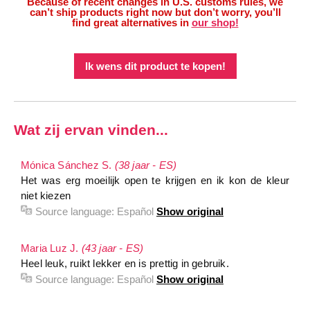
Because of recent changes in U.S. customs rules, we
can’t ship products right now but don’t worry, you’ll
find great alternatives in
our shop!
Ik wens dit product te kopen!
Wat zij ervan vinden...
Mónica Sánchez S.
(38 jaar - ES)
Het was erg moeilijk open te krijgen en ik kon de kleur
niet kiezen
Source language:
Español
Show original
Maria Luz J.
(43 jaar - ES)
Heel leuk, ruikt lekker en is prettig in gebruik.
Source language:
Español
Show original