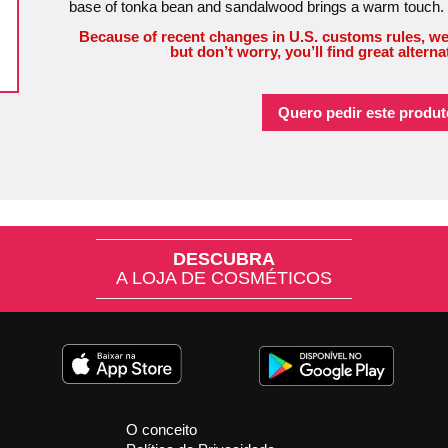
base of tonka bean and sandalwood brings a warm touch.
Because of recent changes in U.S. customs rules, we
but don’t worry, you’ll find great alterna
Quero pedir este produt
DESCUBRA
A LOJA DE COSMÉTICOS
O conceito