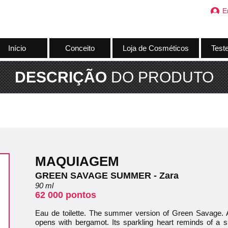
E
Início
Conceito
Loja de Cosméticos
Test
DESCRIÇÃO
DO PRODUTO
MAQUIAGEM
GREEN SAVAGE SUMMER - Zara
90 ml
62 000 pontos
Eau de toilette. The summer version of Green Savage. A
opens with bergamot. Its sparkling heart reminds of a