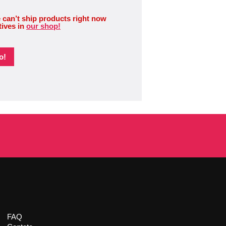
 can’t ship products right now
tives in
our shop!
o!
FAQ