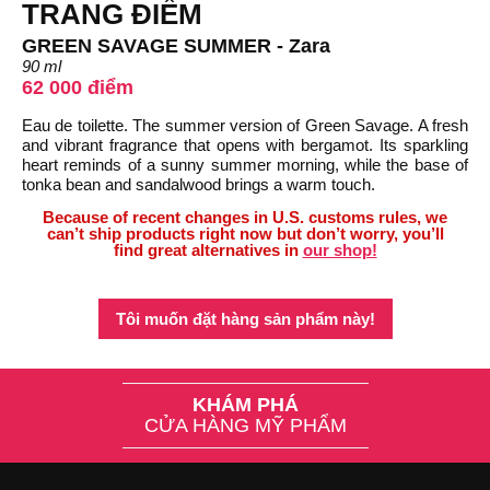
TRANG ĐIỂM
GREEN SAVAGE SUMMER - Zara
90 ml
62 000 điểm
Eau de toilette. The summer version of Green Savage. A fresh
and vibrant fragrance that opens with bergamot. Its sparkling
heart reminds of a sunny summer morning, while the base of
tonka bean and sandalwood brings a warm touch.
Because of recent changes in U.S. customs rules, we
can’t ship products right now but don’t worry, you’ll
find great alternatives in
our shop!
Tôi muốn đặt hàng sản phẩm này!
KHÁM PHÁ
CỬA HÀNG MỸ PHẨM