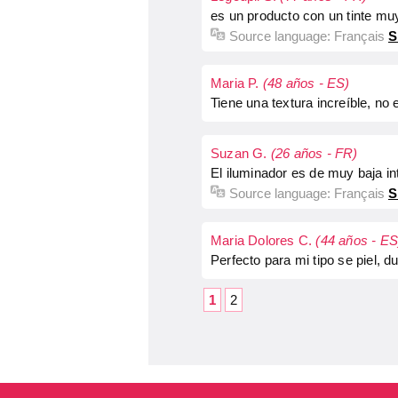
es un producto con un tinte muy
Source language:
Français
S
Maria P.
(48 años - ES)
Tiene una textura increíble, no
Suzan G.
(26 años - FR)
El iluminador es de muy baja i
Source language:
Français
S
Maria Dolores C.
(44 años - ES
Perfecto para mi tipo se piel, d
1
2