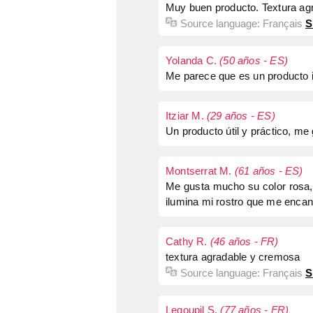
Muy buen producto. Textura agr
Source language:
Français
S
Yolanda C.
(50 años - ES)
Me parece que es un producto i
Itziar M.
(29 años - ES)
Un producto útil y práctico, me 
Montserrat M.
(61 años - ES)
Me gusta mucho su color rosa, e
ilumina mi rostro que me encanta
Cathy R.
(46 años - FR)
textura agradable y cremosa
Source language:
Français
S
Legoupil S.
(77 años - FR)