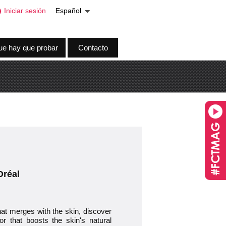
Iniciar sesión
Español
ue hay que probar
Contacto
Oréal
that merges with the skin, discover
or that boosts the skin's natural