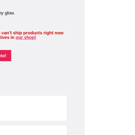
hy glow.
 can’t ship products right now
tives in
our shop!
to!