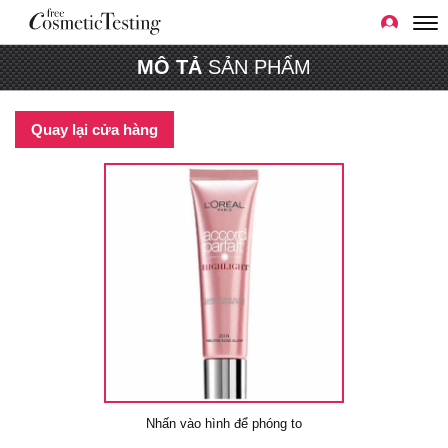
MÔ TẢ
SẢN PHẨM
Quay lại cửa hàng
Nhấn vào hình để phóng to