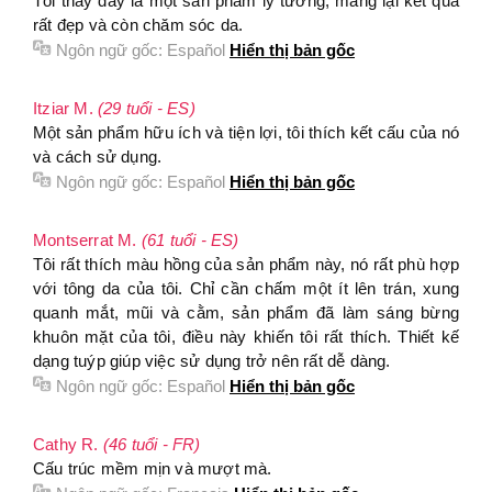
Tôi thấy đây là một sản phẩm lý tưởng, mang lại kết quả
rất đẹp và còn chăm sóc da.
Ngôn ngữ gốc:
Español
Hiển thị bản gốc
Itziar M.
(29 tuổi - ES)
Một sản phẩm hữu ích và tiện lợi, tôi thích kết cấu của nó
và cách sử dụng.
Ngôn ngữ gốc:
Español
Hiển thị bản gốc
Montserrat M.
(61 tuổi - ES)
Tôi rất thích màu hồng của sản phẩm này, nó rất phù hợp
với tông da của tôi. Chỉ cần chấm một ít lên trán, xung
quanh mắt, mũi và cằm, sản phẩm đã làm sáng bừng
khuôn mặt của tôi, điều này khiến tôi rất thích. Thiết kế
dạng tuýp giúp việc sử dụng trở nên rất dễ dàng.
Ngôn ngữ gốc:
Español
Hiển thị bản gốc
Cathy R.
(46 tuổi - FR)
Cấu trúc mềm mịn và mượt mà.