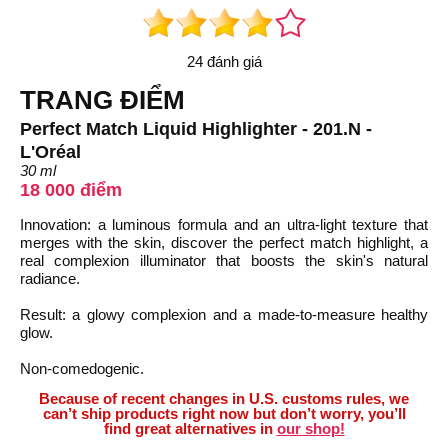
24 đánh giá
TRANG ĐIỂM
Perfect Match Liquid Highlighter - 201.N -
L'Oréal
30 ml
18 000 điểm
Innovation: a luminous formula and an ultra-light texture that
merges with the skin, discover the perfect match highlight, a
real complexion illuminator that boosts the skin's natural
radiance.
Result: a glowy complexion and a made-to-measure healthy
glow.
Non-comedogenic.
Because of recent changes in U.S. customs rules, we
can’t ship products right now but don’t worry, you’ll
find great alternatives in
our shop!