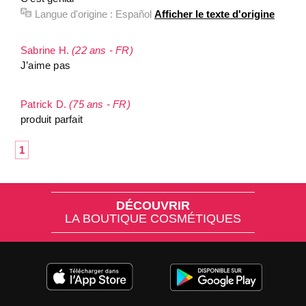
Langue d'origine :
Español
Afficher le texte d'origine
Sabrine H.
(22 ans - FR)
J’aime pas
Patrick D.
(75 ans - FR)
produit parfait
1
DÉCOUVRIR
LA BOUTIQUE COSMÉTIQUES