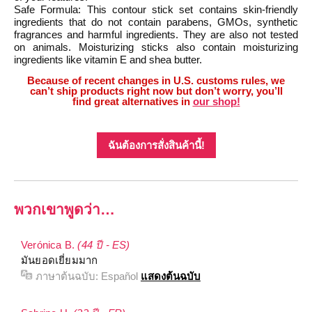
Safe Formula: This contour stick set contains skin-friendly
ingredients that do not contain parabens, GMOs, synthetic
fragrances and harmful ingredients. They are also not tested
on animals. Moisturizing sticks also contain moisturizing
ingredients like vitamin E and shea butter.
Because of recent changes in U.S. customs rules, we
can’t ship products right now but don’t worry, you’ll
find great alternatives in
our shop!
ฉันต้องการสั่งสินค้านี้!
พวกเขาพูดว่า…
Verónica B.
(44 ปี - ES)
มันยอดเยี่ยมมาก
ภาษาต้นฉบับ:
Español
แสดงต้นฉบับ