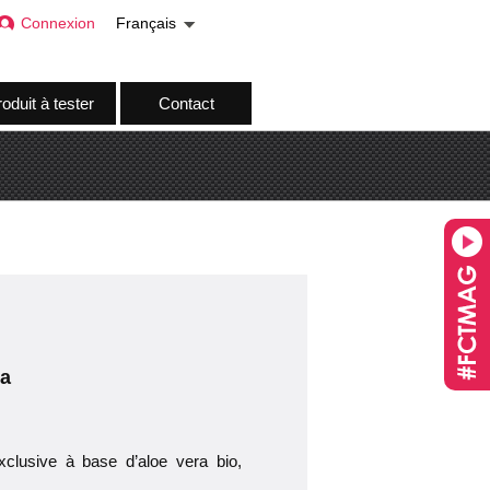
Connexion
Français
oduit à tester
Contact
ra
xclusive à base d’aloe vera bio,