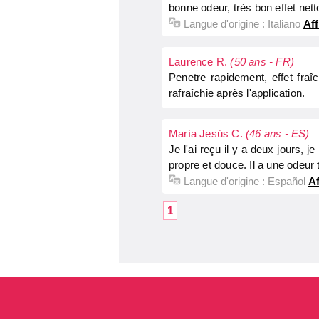
bonne odeur, très bon effet net
Langue d'origine :
Italiano
Aff
Laurence R.
(50 ans - FR)
Penetre rapidement, effet fraî
rafraîchie après l'application.
María Jesús C.
(46 ans - ES)
Je l'ai reçu il y a deux jours, 
propre et douce. Il a une odeur
Langue d'origine :
Español
Af
1