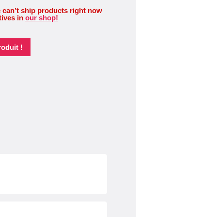
 can’t ship products right now
tives in
our shop!
oduit !