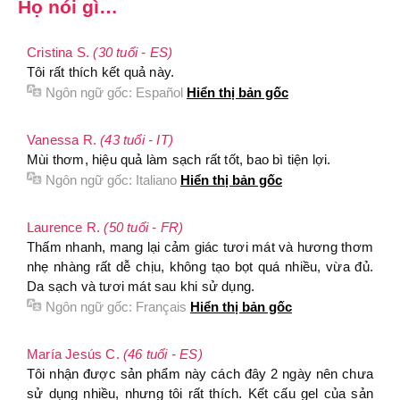
Họ nói gì…
Cristina S.
(30 tuổi - ES)
Tôi rất thích kết quả này.
Ngôn ngữ gốc:
Español
Hiển thị bản gốc
Vanessa R.
(43 tuổi - IT)
Mùi thơm, hiệu quả làm sạch rất tốt, bao bì tiện lợi.
Ngôn ngữ gốc:
Italiano
Hiển thị bản gốc
Laurence R.
(50 tuổi - FR)
Thấm nhanh, mang lại cảm giác tươi mát và hương thơm
nhẹ nhàng rất dễ chịu, không tạo bọt quá nhiều, vừa đủ.
Da sạch và tươi mát sau khi sử dụng.
Ngôn ngữ gốc:
Français
Hiển thị bản gốc
María Jesús C.
(46 tuổi - ES)
Tôi nhận được sản phẩm này cách đây 2 ngày nên chưa
sử dụng nhiều, nhưng tôi rất thích. Kết cấu gel của sản