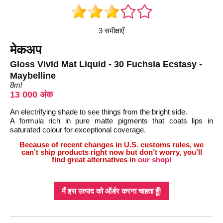
3 समीक्षाएँ
मेकअप
Gloss Vivid Mat Liquid - 30 Fuchsia Ecstasy -
Maybelline
8ml
13 000 अंक
An electrifying shade to see things from the bright side.
A formula rich in pure matte pigments that coats lips in
saturated colour for exceptional coverage.
Because of recent changes in U.S. customs rules, we
can’t ship products right now but don’t worry, you’ll
find great alternatives in
our shop!
मैं इस उत्पाद को ऑर्डर करना चाहता हूँ!