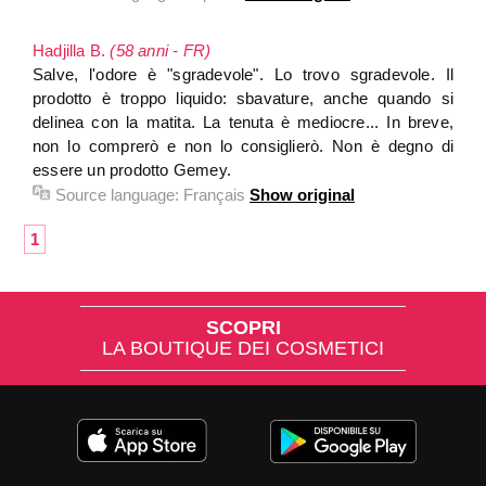
Hadjilla B.
(58 anni - FR)
Salve, l'odore è "sgradevole". Lo trovo sgradevole. Il
prodotto è troppo liquido: sbavature, anche quando si
delinea con la matita. La tenuta è mediocre... In breve,
non lo comprerò e non lo consiglierò. Non è degno di
essere un prodotto Gemey.
Source language:
Français
Show original
1
SCOPRI
LA BOUTIQUE DEI COSMETICI