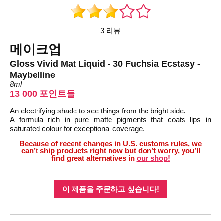
3 리뷰
메이크업
Gloss Vivid Mat Liquid - 30 Fuchsia Ecstasy -
Maybelline
8ml
13 000 포인트들
An electrifying shade to see things from the bright side.
A formula rich in pure matte pigments that coats lips in
saturated colour for exceptional coverage.
Because of recent changes in U.S. customs rules, we
can’t ship products right now but don’t worry, you’ll
find great alternatives in
our shop!
이 제품을 주문하고 싶습니다!